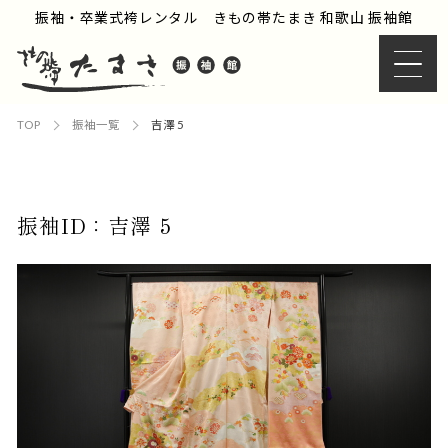
振袖・卒業式袴レンタル きもの帯たまき 和歌山 振袖館
TOP
振袖一覧
吉澤 5
振袖ID：吉澤 5