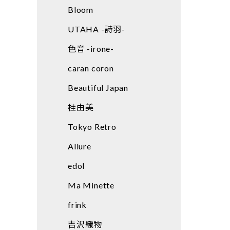
Bloom
UTAHA -詩羽-
色音 -irone-
caran coron
Beautiful Japan
桂由美
Tokyo Retro
Allure
edol
Ma Minette
frink
吉沢織物