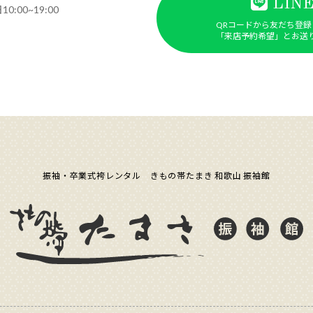
LIN
0:00~19:00
QRコードから友だち登録
「来店予約希望」とお送
振袖・卒業式袴レンタル きもの帯たまき 和歌山 振袖館